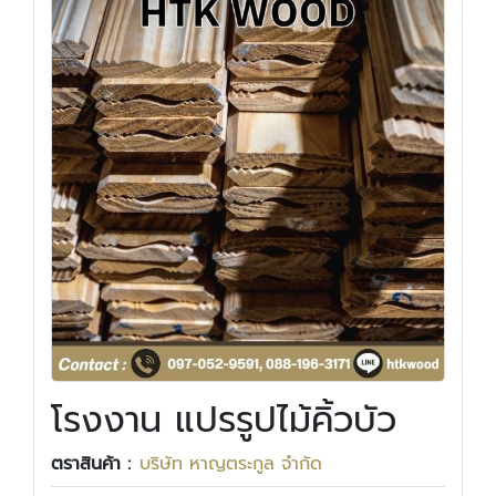
โรงงาน แปรรูปไม้คิ้วบัว
ตราสินค้า :
บริษัท หาญตระกูล จำกัด