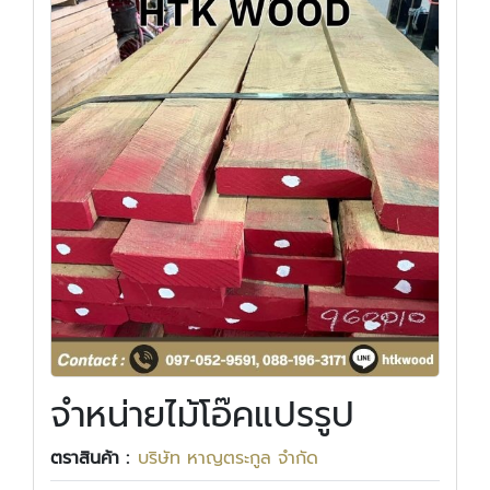
จำหน่ายไม้โอ๊คแปรรูป
ตราสินค้า :
บริษัท หาญตระกูล จำกัด